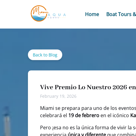
Skip to primary navigation
Skip to content
Skip to footer
Open Boat Tours
Home
Boat Tours &
Back to Blog
Vive Premio Lo Nuestro 2026 en
February 19, 2026
Miami se prepara para uno de los eventos
celebrará el
19 de febrero
en el icónico
Ka
Pero ¡esa no es la única forma de vivir l
experiencia
única y diferente
que combina 