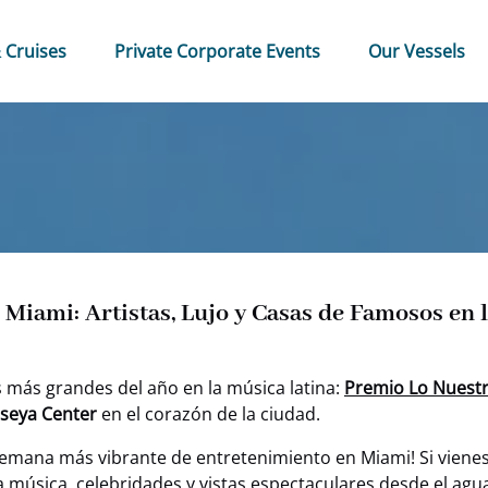
 & Cruises Menu
Open Private Corporate Events Menu
 Cruises
Private Corporate Events
Our Vessels
 Miami: Artistas, Lujo y Casas de Famosos en
 más grandes del año en la música latina:
Premio Lo Nuest
seya Center
en el corazón de la ciudad.
a semana más vibrante de entretenimiento en Miami! Si viene
música, celebridades y vistas espectaculares desde el agu