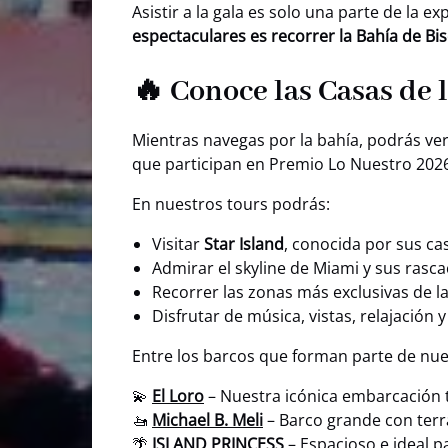
Asistir a la gala es solo una parte de la
espectaculares es recorrer la Bahía de B
🔥 Conoce las Casas de
Mientras navegas por la bahía, podrás ve
que participan en Premio Lo Nuestro 202
En nuestros tours podrás:
Visitar
Star Island
, conocida por sus ca
Admirar el skyline de Miami y sus rasca
Recorrer las zonas más exclusivas de l
Disfrutar de música, vistas, relajación 
Entre los barcos que forman parte de nue
💫
El Loro
– Nuestra icónica embarcación ti
🚤
Michael B. Meli
– Barco grande con terr
🌴
ISLAND PRINCESS
– Espacioso e ideal 