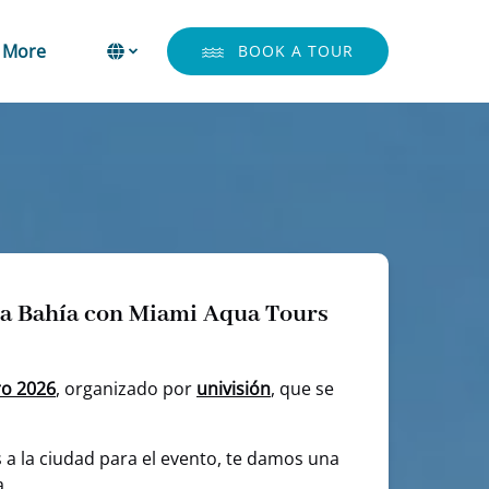
Open More
Select Language
▼
More
BOOK A TOUR
Menu
Select
your
language
 la Bahía con Miami Aqua Tours
ro
2026
, organizado por
univisión
, que se
s a la ciudad para el evento, te damos una
a.