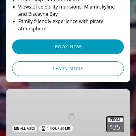
Views of celebrity mansions, Miami skyline
and Biscayne Bay
Family friendly experience with pirate
atmosphere
BOOK NOW
LEARN MORE
Miami
Party
Cruise
Dj
FROM
Music
35
$
ALL AGES
1 HOUR 20 MIN
&