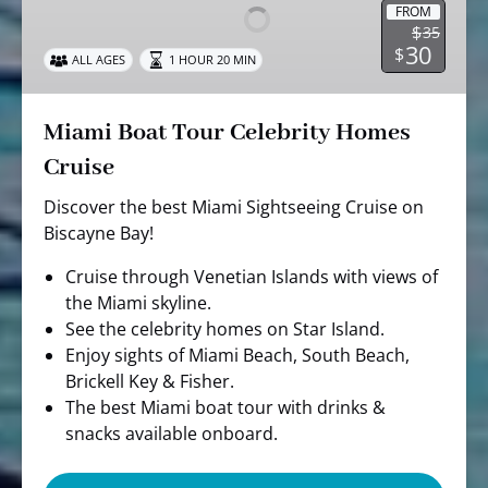
Celebrity
FROM
$
35
Homes
30
$
ALL AGES
1 HOUR 20 MIN
Cruise
Miami Boat Tour Celebrity Homes
Cruise
Discover the best Miami Sightseeing Cruise on
Biscayne Bay!
Cruise through Venetian Islands with views of
the Miami skyline.
See the celebrity homes on Star Island.
Enjoy sights of Miami Beach, South Beach,
Brickell Key & Fisher.
The best Miami boat tour with drinks &
snacks available onboard.