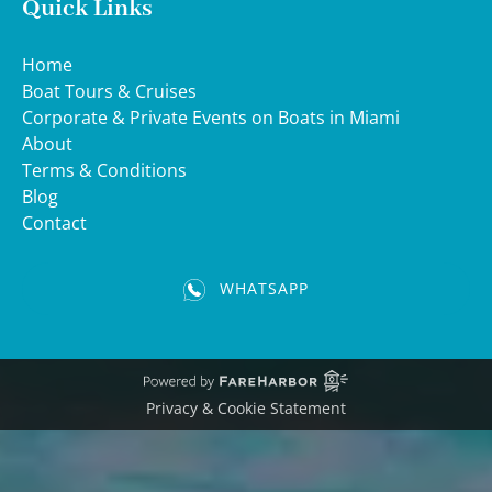
Quick Links
Home
Boat Tours & Cruises
Corporate & Private Events on Boats in Miami
About
Terms & Conditions
Blog
Contact
WHATSAPP
(opens
in
new
window)
Privacy & Cookie Statement