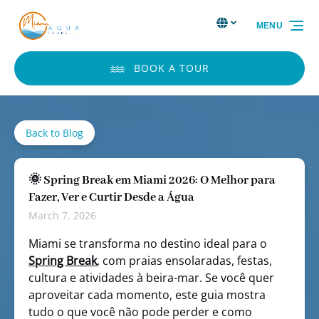
Skip to primary navigation
Skip to content
Skip to footer
Select Language
▼
MENU
Select
your
language
BOOK A TOUR
Back to Blog
🌞 Spring Break em Miami 2026: O Melhor para
Fazer, Ver e Curtir Desde a Água
March 7, 2026
Miami se transforma no destino ideal para o
Spring Break
, com praias ensolaradas, festas,
cultura e atividades à beira-mar. Se você quer
aproveitar cada momento, este guia mostra
tudo o que você não pode perder e como