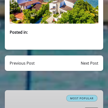
Posted in:
Previous Post
Next Post
Miami
Boat
MOST POPULAR
Tour