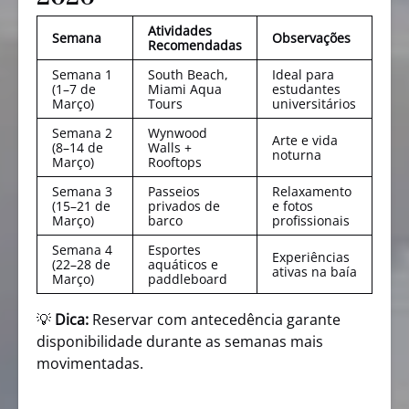
Atividades
Semana
Observações
Recomendadas
Semana 1
South Beach,
Ideal para
(1–7 de
Miami Aqua
estudantes
Março)
Tours
universitários
Semana 2
Wynwood
Arte e vida
(8–14 de
Walls +
noturna
Março)
Rooftops
Semana 3
Passeios
Relaxamento
(15–21 de
privados de
e fotos
Março)
barco
profissionais
Semana 4
Esportes
Experiências
(22–28 de
aquáticos e
ativas na baía
Março)
paddleboard
💡
Dica:
Reservar com antecedência garante
disponibilidade durante as semanas mais
movimentadas.