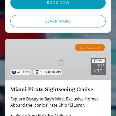
BOOK NOW
LEARN MORE
Miami
Pirate
TOP ACTIVITY
Sightseeing
Cruise
FROM
$
35
35
$
ALL AGES
1 HOUR 20 MIN
Miami Pirate Sightseeing Cruise
Explore Biscayne Bay’s Most Exclusive Homes
Aboard the Iconic Pirate Ship “El Loro”.
Pirate Ship Hats for Children