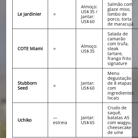
Salmão com
Almoço:
glaze miso,
US$ 35 /
Le Jardinier
⭐
lombo de
Jantar:
porco, torta
US$ 60
de maracujá
Salada de
camarão
com trufa,
Almoço:
COTE Miami
⭐
steak
US$ 35
tartare,
frango frito
signature
Menu
degustação
Stubborn
Jantar:
de 8 etapas
⭐
Seed
US$ 60
com
ingredientes
locais
Crudo de
saquê,
—
Jantar:
batatas A5
Uchiko
estreia
US$ 65
com wagyu,
cheesecake
de ume