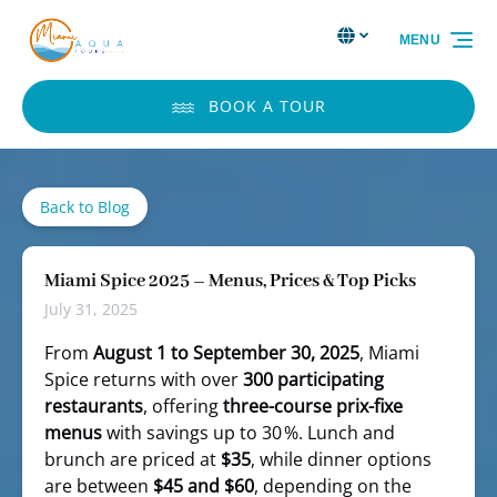
Skip to primary navigation
Skip to content
Skip to footer
Select Language
▼
MENU
Select
your
language
BOOK A TOUR
Back to Blog
Miami Spice 2025 – Menus, Prices & Top Picks
July 31, 2025
From
August 1 to September 30, 2025
, Miami
Spice returns with over
300 participating
restaurants
, offering
three-course prix-fixe
menus
with savings up to 30 %. Lunch and
brunch are priced at
$35
, while dinner options
are between
$45 and $60
, depending on the