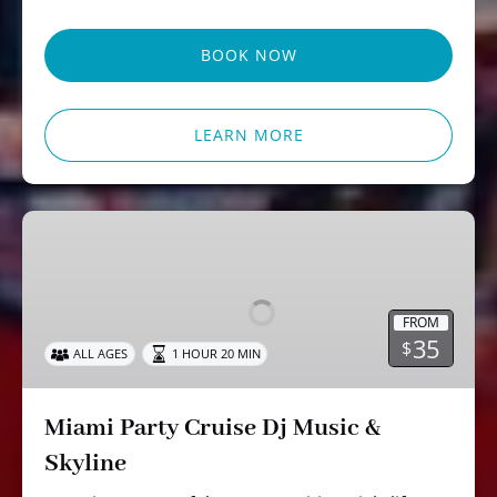
BOOK NOW
LEARN MORE
Miami
Party
Cruise
Dj
FROM
Music
35
$
ALL AGES
1 HOUR 20 MIN
&
Skyline
Miami Party Cruise Dj Music &
Skyline