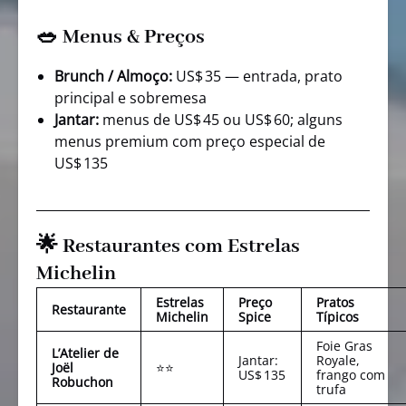
🥗 Menus & Preços
Brunch / Almoço:
US$ 35 — entrada, prato
principal e sobremesa
Jantar:
menus de US$ 45 ou US$ 60; alguns
menus premium com preço especial de
US$ 135
🌟 Restaurantes com Estrelas
Michelin
Estrelas
Preço
Pratos
Restaurante
Michelin
Spice
Típicos
Foie Gras
L’Atelier de
Jantar:
Royale,
Joël
⭐⭐
US$ 135
frango com
Robuchon
trufa