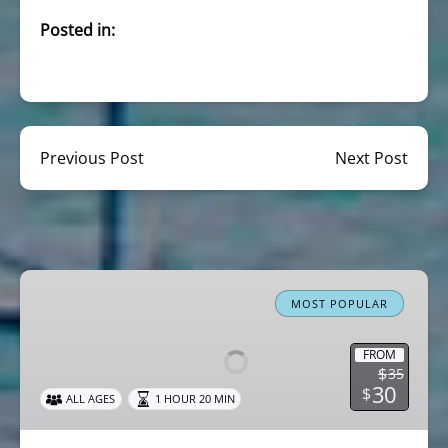
Posted in:
Previous Post
Next Post
Miami
Boat
MOST POPULAR
Tour
Celebrity
FROM
$
35
Homes
30
$
ALL AGES
1 HOUR 20 MIN
Cruise