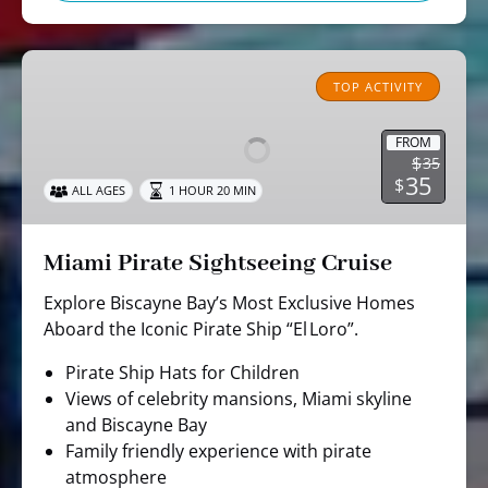
Miami
Pirate
TOP ACTIVITY
Sightseeing
Cruise
FROM
$
35
35
$
ALL AGES
1 HOUR 20 MIN
Miami Pirate Sightseeing Cruise
Explore Biscayne Bay’s Most Exclusive Homes
Aboard the Iconic Pirate Ship “El Loro”.
Pirate Ship Hats for Children
Views of celebrity mansions, Miami skyline
and Biscayne Bay
Family friendly experience with pirate
atmosphere