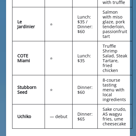
with truffle
Salmon
Lunch:
with miso
Le
$35 /
glaze, pork
⭐
Jardinier
Dinner:
tenderloin,
$60
passionfruit
tart
Truffle
Shrimp
COTE
Lunch:
Salad, Steak
⭐
Miami
$35
Tartare,
fried
chicken
8-course
tasting
Stubborn
Dinner:
⭐
menu with
Seed
$60
local
ingredients
Sake crudo,
Dinner:
A5 wagyu
Uchiko
— debut
$65
fries, ume
cheesecake