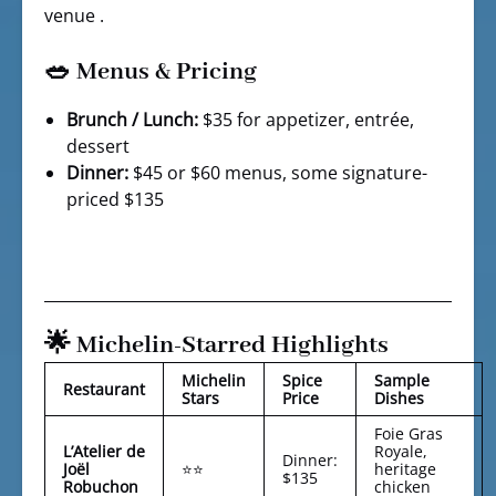
venue .
🥗 Menus & Pricing
Brunch / Lunch:
$35 for appetizer, entrée,
dessert
Dinner:
$45 or $60 menus, some signature-
priced $135
🌟 Michelin-Starred Highlights
Michelin
Spice
Sample
Restaurant
Stars
Price
Dishes
Foie Gras
L’Atelier de
Royale,
Dinner:
Joël
⭐⭐
heritage
$135
Robuchon
chicken