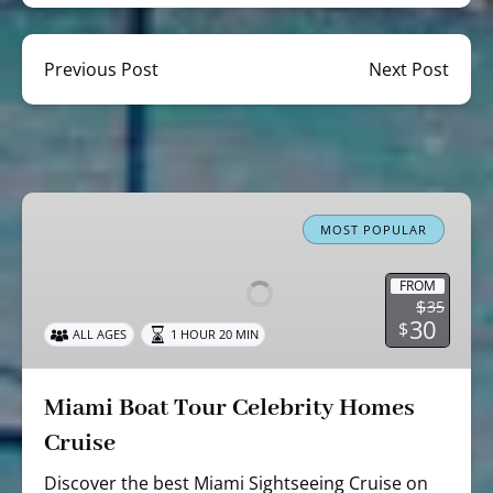
Previous Post
Next Post
Miami
Boat
MOST POPULAR
Tour
Celebrity
FROM
$
35
Homes
30
$
ALL AGES
1 HOUR 20 MIN
Cruise
Miami Boat Tour Celebrity Homes
Cruise
Discover the best Miami Sightseeing Cruise on