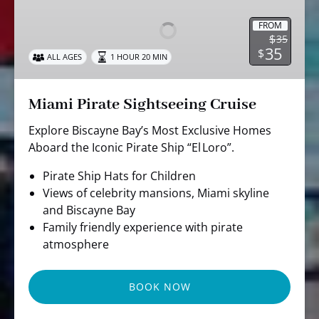
Sightseeing
Cruise
FROM
$
35
35
$
ALL AGES
1 HOUR 20 MIN
Miami Pirate Sightseeing Cruise
Explore Biscayne Bay’s Most Exclusive Homes
Aboard the Iconic Pirate Ship “El Loro”.
Pirate Ship Hats for Children
Views of celebrity mansions, Miami skyline
and Biscayne Bay
Family friendly experience with pirate
atmosphere
BOOK NOW