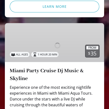
LEARN MORE
Miami
Party
Cruise
Dj
FROM
Music
35
$
ALL AGES
1 HOUR 20 MIN
&
Skyline
Miami Party Cruise Dj Music &
Skyline
Experience one of the most exciting nightlife
experiences in Miami with Miami Aqua Tours.
Dance under the stars with a live DJ while
cruising through the beautiful waters of