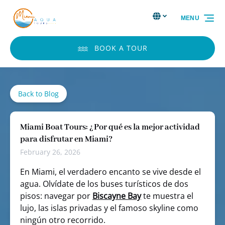
Skip to primary navigation
Skip to content
Skip to footer
Select Language
▼
MENU
Select
your
language
BOOK A TOUR
Back to Blog
Miami Boat Tours: ¿Por qué es la mejor actividad
para disfrutar en Miami?
February 26, 2026
En Miami, el verdadero encanto se vive desde el
agua. Olvídate de los buses turísticos de dos
pisos: navegar por
Biscayne Bay
te muestra el
lujo, las islas privadas y el famoso skyline como
ningún otro recorrido.