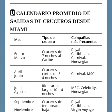
🗓️ CALENDARIO PROMEDIO DE
SALIDAS DE CRUCEROS DESDE
MIAMI
Tipo de
Compañías
Mes
crucero
más frecuentes
Royal
Cruceros de
Enero –
Caribbean,
7 noches al
Marzo
Carnival,
Caribe
Norwegian
Cruceros
Abril –
cortos de 3–
Carnival, MSC
Junio
4 noches
Itinerarios
Julio –
MSC, Celebrity,
largos 10–14
Agosto
Norwegian
noches
Septiembre
Cruceros de
Royal
–
temporada
Caribbean,
Noviembre
baja
Virgin Voyages