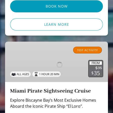
BOOK NOW
LEARN MORE
Miami
Pirate
TOP ACTIVITY
Sightseeing
Cruise
FROM
$
35
35
$
ALL AGES
1 HOUR 20 MIN
Miami Pirate Sightseeing Cruise
Explore Biscayne Bay’s Most Exclusive Homes
Aboard the Iconic Pirate Ship “El Loro”.