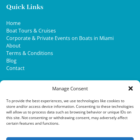
Quick Links
Home
Boat Tours & Cruises
Corporate & Private Events on Boats in Miami
About
Terms & Conditions
Blog
Contact
WHATSAPP
Manage Consent
(opens
To provide the best experiences, we use technologies like cookies to
in
store and/or access device information. Consenting to these technologies
will allow us to process data such as browsing behavior or unique IDs on
new
this site. Not consenting or withdrawing consent, may adversely affect
window)
Privacy & Cookie Statement
certain features and functions.