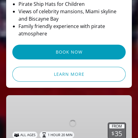
Pirate Ship Hats for Children
Views of celebrity mansions, Miami skyline
and Biscayne Bay
Family friendly experience with pirate
atmosphere
BOOK NOW
LEARN MORE
Miami
Party
Cruise
Dj
FROM
Music
35
$
ALL AGES
1 HOUR 20 MIN
&