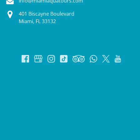
info@miamiaquatours.com
401 Biscayne Boulevard
Miami, FL 33132
Google
Map