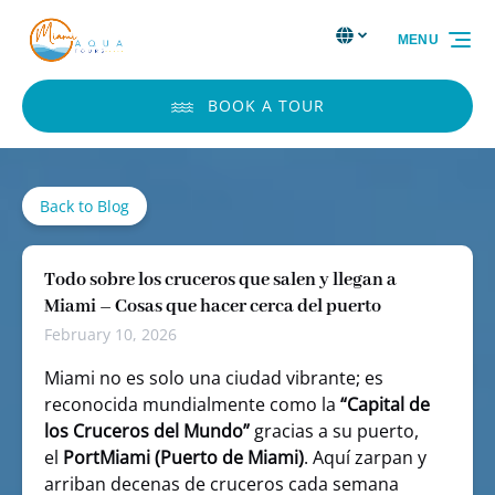
Skip to primary navigation
Skip to content
Skip to footer
Select Language
▼
MENU
Select
your
language
BOOK A TOUR
Back to Blog
Todo sobre los cruceros que salen y llegan a
Miami – Cosas que hacer cerca del puerto
February 10, 2026
Miami no es solo una ciudad vibrante; es
reconocida mundialmente como la
“Capital de
los Cruceros del Mundo”
gracias a su puerto,
el
PortMiami (Puerto de Miami)
. Aquí zarpan y
arriban decenas de cruceros cada semana