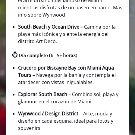
el arte urbano más famoso de Miami
mientras disfrutas de un paseo en barco.
Más
info sobre Wynwood
South Beach y Ocean Drive
– Camina por la
playa más icónica y siente la energía del
distrito Art Deco.
⏱️ Día completo (6–8+ horas)
Crucero por Biscayne Bay con Miami Aqua
Tours
– Navega por la bahía y contempla el
atardecer con vistas inigualables.
Explorar South Beach
– Combina sol, playa y
glamour en el corazón de Miami.
Wynwood / Design District
– Arte, moda y
diseño en cada esquina, ideal para fotos y
souvenirs.