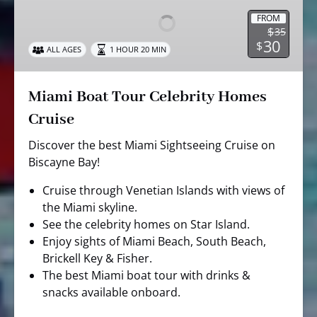
Tour
Celebrity
FROM
$
35
Homes
30
$
ALL AGES
1 HOUR 20 MIN
Cruise
Miami Boat Tour Celebrity Homes
Cruise
Discover the best Miami Sightseeing Cruise on
Biscayne Bay!
Cruise through Venetian Islands with views of
the Miami skyline.
See the celebrity homes on Star Island.
Enjoy sights of Miami Beach, South Beach,
Brickell Key & Fisher.
The best Miami boat tour with drinks &
snacks available onboard.